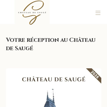
Accueil
Nos chambres
▾
Votre réception au Château
Réceptions
de Saugé
Galerie
Contactez-nous