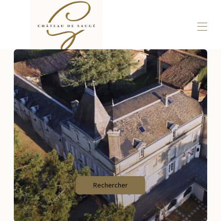
Accueil
Nos chambres
▾
Réceptions
Galerie
Contactez-nous
Rechercher